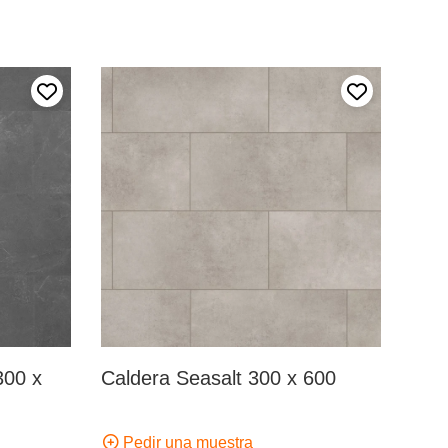
Añadir a mis favoritos
Añadir a mis 
300 x
Caldera Seasalt 300 x 600
Pedir una muestra