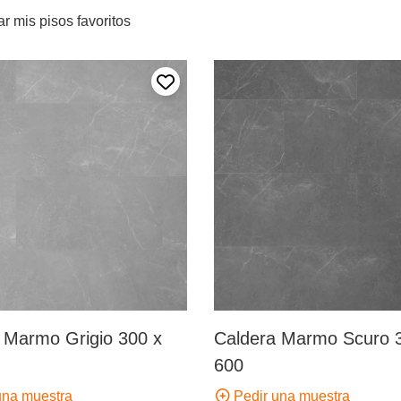
r mis pisos favoritos
Añadir a mis favoritos
 Marmo Grigio 300 x
Caldera Marmo Scuro 
600
una muestra
Pedir una muestra