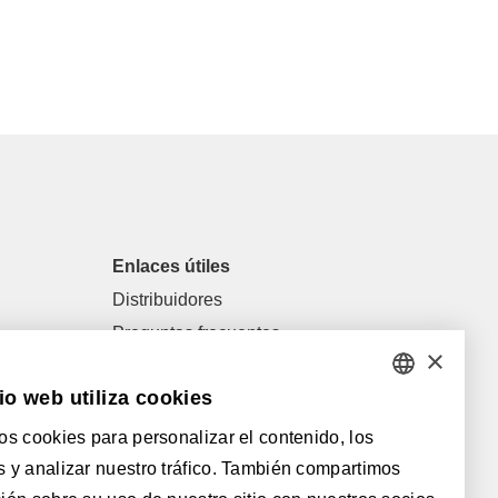
Enlaces útiles
Distribuidores
Preguntas frecuentes
×
Descargas
io web utiliza cookies
General terms of sale and general
DUTCH
conditions
os cookies para personalizar el contenido, los
FRENCH
 y analizar nuestro tráfico. También compartimos
Con el apoyo de:
ENGLISH