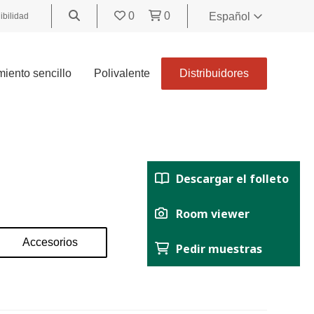
0
0
Español
ibilidad
World
United
iento sencillo
Polivalente
Distribuidores
Kingdom
Polski
België
Belgique
Nederland
Descargar el folleto
Français
Deutsch
Room viewer
Español
Accesorios
Pedir muestras
Italiano
Svenska
Suomi
Čeština