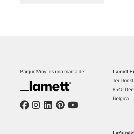
ParquetVinyl es una marca de:
Lamett E
Ter Donkt
8540 Deer
Belgica
Let's talk