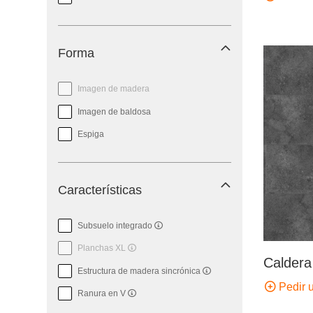
Forma
Imagen de madera
Imagen de baldosa
Espiga
Características
Subsuelo integrado
Planchas XL
Caldera
Estructura de madera sincrónica
Pedir 
Ranura en V