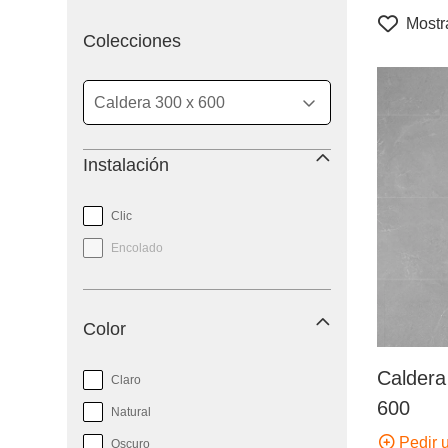
Mostra
filtro
Colecciones
Instalación
Clic
Encolado
Color
Caldera
Claro
600
Natural
Pedir 
Oscuro