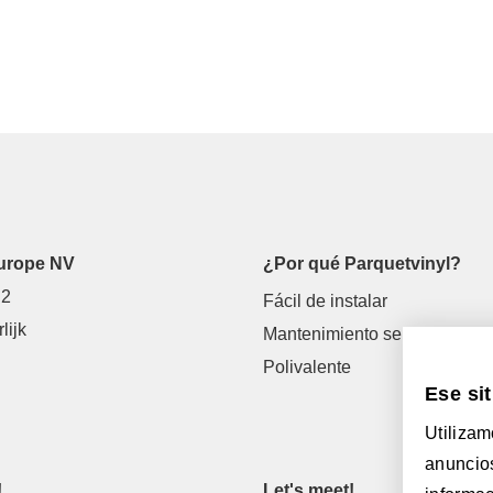
urope NV
¿Por qué Parquetvinyl?
 2
Fácil de instalar
lijk
Mantenimiento sencillo
Polivalente
Ese sit
Utilizam
anuncios
!
Let's meet!