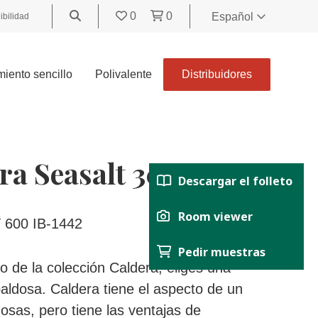
0
0
Español
ibilidad
World
United
iento sencillo
Polivalente
Distribuidores
Kingdom
Polski
België
Belgique
ra Seasalt 300 x 600
Nederland
Descargar el folleto
Français
Deutsch
Room viewer
 600 IB-1442
Español
Pedir muestras
Italiano
o de la colección Caldera, eliges una
Svenska
aldosa. Caldera tiene el aspecto de un
Suomi
dosas, pero tiene las ventajas de
Čeština