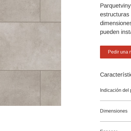
Parquetvinyl
estructuras
dimensiones
pueden insta
Pedir una 
Característ
Indicación del 
Dimensiones