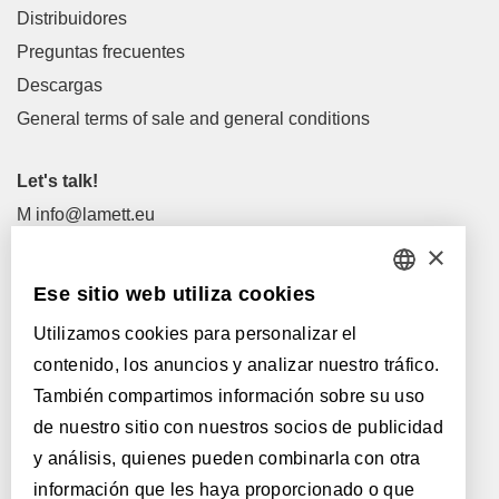
Distribuidores
Preguntas frecuentes
Descargas
General terms of sale and general conditions
Let's talk!
M
info@lamett.eu
T
+32 56 77 45 15
×
Ese sitio web utiliza cookies
Let's meet!
DUTCH
Distribuidores
Utilizamos cookies para personalizar el
FRENCH
contenido, los anuncios y analizar nuestro tráfico.
ENGLISH
Con el apoyo de:
También compartimos información sobre su uso
de nuestro sitio con nuestros socios de publicidad
POLISH
y análisis, quienes pueden combinarla con otra
GERMAN
información que les haya proporcionado o que