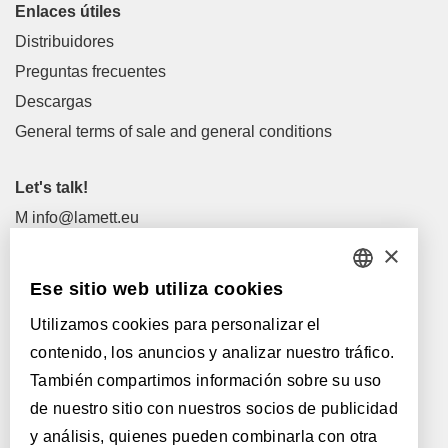
Enlaces útiles
Distribuidores
Preguntas frecuentes
Descargas
General terms of sale and general conditions
Let's talk!
M
info@lamett.eu
T
+32 56 77 45 15
×
Ese sitio web utiliza cookies
Let's meet!
DUTCH
Distribuidores
Utilizamos cookies para personalizar el
FRENCH
contenido, los anuncios y analizar nuestro tráfico.
ENGLISH
Con el apoyo de:
También compartimos información sobre su uso
de nuestro sitio con nuestros socios de publicidad
POLISH
y análisis, quienes pueden combinarla con otra