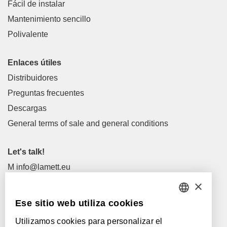
Fácil de instalar
Mantenimiento sencillo
Polivalente
Enlaces útiles
Distribuidores
Preguntas frecuentes
Descargas
General terms of sale and general conditions
Let's talk!
M
info@lamett.eu
T
+32 56 77 45 15
×
Ese sitio web utiliza cookies
Let's meet!
DUTCH
Distribuidores
Utilizamos cookies para personalizar el
FRENCH